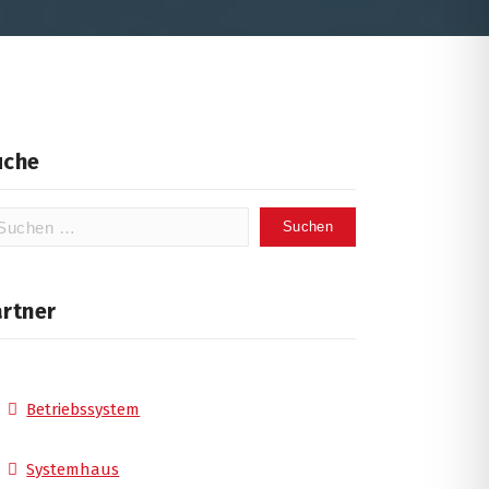
uche
chen
ch:
artner
Betriebssystem
Systemhaus