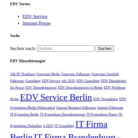
EDV Service
EDV Service
Internet Presse
Suche
Suchen nach:
EDV Dienstleistungen
24h PC Notdienst
Computer Berlin
Computer Falkensee
Computer Geschäft
Falkensee
Consulting
EDV-Service
edv 2025
EDV Consulting
EDV Dienstleister
für Praxis
EDV Dienstleistungen
EDV Dienstleistungen in Berlin
EDV Notdienst
EDV Service Berlin
Berlin
EDV Spezialisten
EDV
Systemhaus Berlin Wilmersdorf
Internet Beratung Falkensee
Internet Falkensee
IT-Systemhas Berlin
IT-Systemhaus Dienstleistungen
IT-Systemhaus Praxis
IT-
IT Firma
Systemhaus Techniker
it 2023
IT Consulting
Berlin
IT Firma Brandenburg