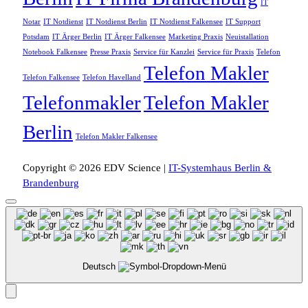
IT
Notar
IT Notdienst
IT Notdienst Berlin
IT Notdienst Falkensee
IT Support
Potsdam
IT Ärger Berlin
IT Ärger Falkensee
Marketing Praxis
Neuistallation
Notebook Falkensee
Presse Praxis
Service für Kanzlei
Service für Praxis
Telefon
Telefon Makler
Telefon Falkensee
Telefon Havelland
Telefonmakler
Telefon Makler
Berlin
Telefon Makler Falkensee
Copyright © 2026 EDV Science |
IT-Systemhaus Berlin &
Brandenburg
Deutsch