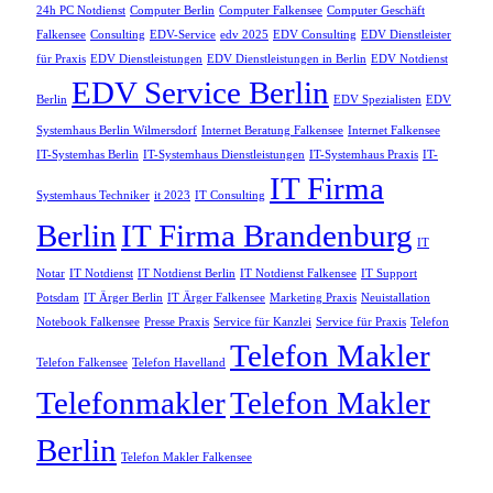
24h PC Notdienst
Computer Berlin
Computer Falkensee
Computer Geschäft
Falkensee
Consulting
EDV-Service
edv 2025
EDV Consulting
EDV Dienstleister
für Praxis
EDV Dienstleistungen
EDV Dienstleistungen in Berlin
EDV Notdienst
EDV Service Berlin
Berlin
EDV Spezialisten
EDV
Systemhaus Berlin Wilmersdorf
Internet Beratung Falkensee
Internet Falkensee
IT-Systemhas Berlin
IT-Systemhaus Dienstleistungen
IT-Systemhaus Praxis
IT-
IT Firma
Systemhaus Techniker
it 2023
IT Consulting
Berlin
IT Firma Brandenburg
IT
Notar
IT Notdienst
IT Notdienst Berlin
IT Notdienst Falkensee
IT Support
Potsdam
IT Ärger Berlin
IT Ärger Falkensee
Marketing Praxis
Neuistallation
Notebook Falkensee
Presse Praxis
Service für Kanzlei
Service für Praxis
Telefon
Telefon Makler
Telefon Falkensee
Telefon Havelland
Telefonmakler
Telefon Makler
Berlin
Telefon Makler Falkensee