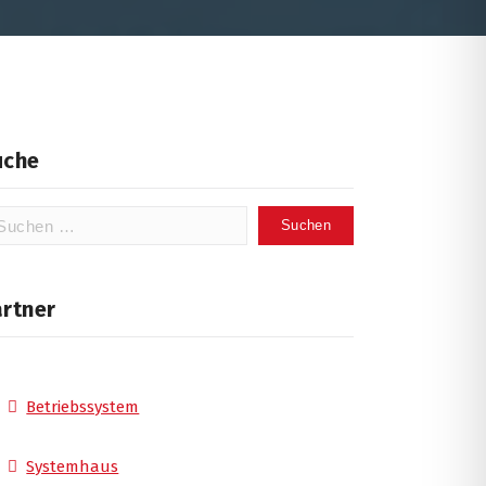
uche
chen
ch:
artner
Betriebssystem
Systemhaus