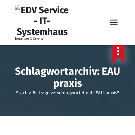
Z
u
m
I
n
h
Beratung & Service
a
l
t
s
Schlagwortarchiv: EAU
p
r
praxis
i
n
Start
>
Beiträge verschlagwortet mit "EAU praxis"
g
e
n